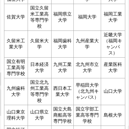
国立久留
米工業高
福岡県立
福岡工業
佐賀大学
福岡大学
等専門学
大学
大学
校
近畿大学
久留米工
久留米大
福岡歯科
九州産業大
（福岡キ
業大学
学
大学
学
ャンパ
ス）
国立有明
日本経済
九州工業
北九州市立
産業医科
工業高等
大学
大学
大学
大学
専門学校
国立北九
早稲田大学
九州歯科
州工業高
西日本工
（北九州キ
山口大学
大学
等専門学
業大学
ャンパス）
校
国立大島
国立宇部工
山口東京
山口県立
商船高等
業高等専門
島根大学
理科大学
大学
専門学校
学校