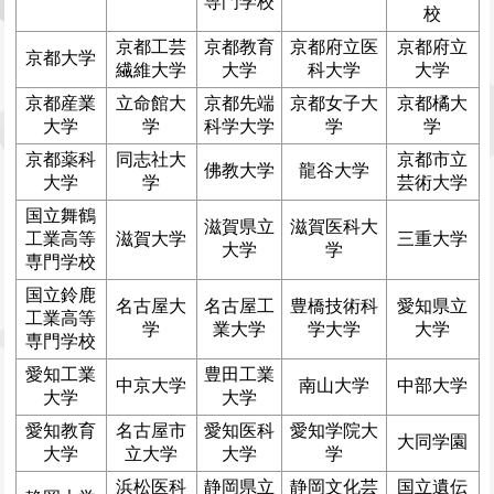
専門学校
校
京都工芸
京都教育
京都府立医
京都府立
京都大学
繊維大学
大学
科大学
大学
京都産業
立命館大
京都先端
京都女子大
京都橘大
大学
学
科学大学
学
学
京都薬科
同志社大
京都市立
佛教大学
龍谷大学
大学
学
芸術大学
国立舞鶴
滋賀県立
滋賀医科大
工業高等
滋賀大学
三重大学
大学
学
専門学校
国立鈴鹿
名古屋大
名古屋工
豊橋技術科
愛知県立
工業高等
学
業大学
学大学
大学
専門学校
愛知工業
豊田工業
中京大学
南山大学
中部大学
大学
大学
愛知教育
名古屋市
愛知医科
愛知学院大
大同学園
大学
立大学
大学
学
浜松医科
静岡県立
静岡文化芸
国立遺伝