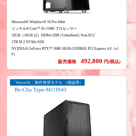
Microsoft® Windows® 10 Pro 64bit
インテル® Core™ i9-11900 プロセッサー
32GB（16GB x2）DDR4-3200 | Unbuffered | Non-ECC
1TB M.2 NVMe-SSD
NVIDIA® GeForce RTX™ 3080 10GB-GDDR6X PCI Express 4.0（x1
6）
492,800
販売価格
円(税込)
「VisionAI 」動作推奨モデル （推論用）
Be-Clia Type-M11IS43