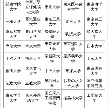
神奈川県
関東学院
東京医科歯
東京海洋
立保健福
東京大学
大学
科大学
大学
祉大学
電気通信
東京工業
東京農工
一橋大学
北里大学
大学
大学
大学
東京都立
青山学院
國學院大
順天堂大
駒沢大学
大学
大学
學
学
東京未来
東京理科大
専修大学
帝京大学
日本大学
大学
学
学習院大
慶応義塾大
明治大学
明星大学
上智大学
学
学
大東文化
東京医科
創価大学
中央大学
東海大学
大学
大学
早稲田大
お茶の水女
国立情報
法政大学
立教大学
学
子大学
学研究所
国立東京
東京学芸
東京外国
工学院大
工業専門
桜美林大学
大学
語大学
学
学校