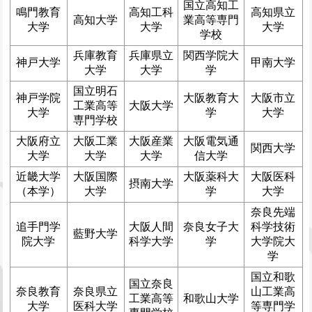
国立高知工
鳴門教育
高知工科
高知県立
高知大学
業高等専門
大学
大学
大学
学校
兵庫教育
兵庫県立
関西学院大
神戸大学
甲南大学
大学
大学
学
国立明石
神戸学院
大阪教育大
大阪市立
工業高等
大阪大学
大学
学
大学
専門学校
大阪府立
大阪工業
大阪産業
大阪電気通
関西大学
大学
大学
大学
信大学
近畿大学
大阪国際
大阪薬科大
大阪医科
摂南大学
（本学）
大学
学
大学
奈良先端
追手門学
大阪人間
奈良女子大
科学技術
藍野大学
院大学
科学大学
学
大学院大
学
国立和歌
国立奈良
奈良教育
奈良県立
山工業高
工業高等
和歌山大学
大学
医科大学
等専門学