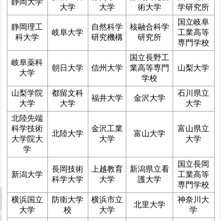
静岡大学
大学
大学
術大学
学研究所
国立岐阜
静岡理工
自然科学
核融合科学
岐阜大学
工業高等
科大学
研究機構
研究所
専門学校
国立長野工
岐阜薬科
朝日大学
信州大学
業高等専門
山梨大学
大学
学校
山梨学院
都留文科
石川県立
福井大学
金沢大学
大学
大学
大学
北陸先端
科学技術
金沢工業
富山県立
北陸大学
富山大学
大学院大
大学
大学
学
国立長岡
長岡技術
上越教育
新潟県立看
新潟大学
工業高等
科学大学
大学
護大学
専門学校
横浜国立
防衛大学
横浜市立
神奈川大
北里大学
大学
校
大学
学