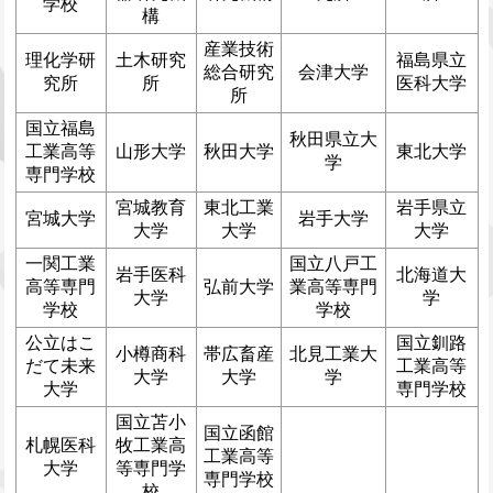
学校
構
産業技術
理化学研
土木研究
福島県立
総合研究
会津大学
究所
所
医科大学
所
国立福島
秋田県立大
工業高等
山形大学
秋田大学
東北大学
学
専門学校
宮城教育
東北工業
岩手県立
宮城大学
岩手大学
大学
大学
大学
一関工業
国立八戸工
岩手医科
北海道大
高等専門
弘前大学
業高等専門
大学
学
学校
学校
公立はこ
国立釧路
小樽商科
帯広畜産
北見工業大
だて未来
工業高等
大学
大学
学
大学
専門学校
国立苫小
国立函館
札幌医科
牧工業高
工業高等
大学
等専門学
専門学校
校