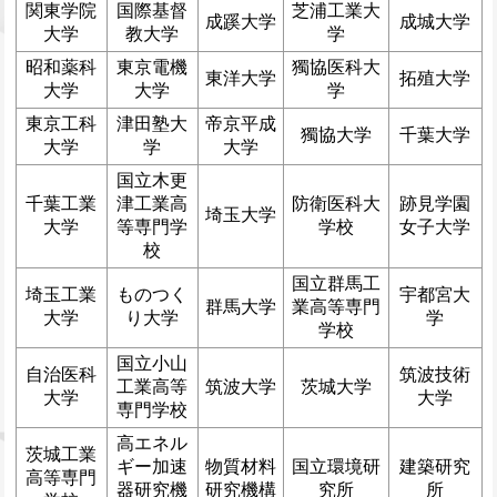
関東学院
国際基督
芝浦工業大
成蹊大学
成城大学
大学
教大学
学
昭和薬科
東京電機
獨協医科大
東洋大学
拓殖大学
大学
大学
学
東京工科
津田塾大
帝京平成
獨協大学
千葉大学
大学
学
大学
国立木更
千葉工業
津工業高
防衛医科大
跡見学園
埼玉大学
大学
等専門学
学校
女子大学
校
国立群馬工
埼玉工業
ものつく
宇都宮大
群馬大学
業高等専門
大学
り大学
学
学校
国立小山
自治医科
筑波技術
工業高等
筑波大学
茨城大学
大学
大学
専門学校
高エネル
茨城工業
ギー加速
物質材料
国立環境研
建築研究
高等専門
器研究機
研究機構
究所
所