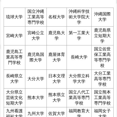
国立沖縄
沖縄科学技
沖縄国際
琉球大学
工業高等
名桜大学
術大学院大
大学
専門学校
学
鹿児島県
宮崎公立
鹿児島大
第一工業大
宮崎大学
立短期大
大学
学
学
学
国立佐世
鹿児島工
鹿児島国
鹿屋体育
保工業高
業高等専
長崎大学
際大学
大学
等専門学
門学校
校
大分工業
長崎県立
日本文理
大分県立科
大分大学
高等専門
大学
大学
学大学
学校
大分県立
国立八代工
国立熊本
熊本県立
芸術文化
熊本大学
業高等専門
工業高等
大学
短期大学
学校
専門学校
九州看護
福岡教育大
福岡女子
九州大学
佐賀大学
福祉大学
学
大学