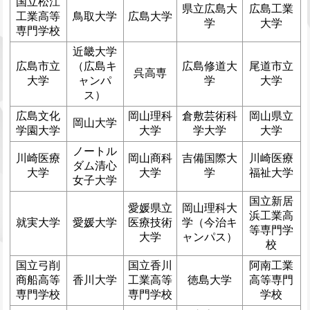
国立松江
県立広島大
広島工業
工業高等
鳥取大学
広島大学
学
大学
専門学校
近畿大学
広島市立
（広島キ
広島修道大
尾道市立
呉高専
大学
ャンパ
学
大学
ス）
広島文化
岡山理科
倉敷芸術科
岡山県立
岡山大学
学園大学
大学
学大学
大学
ノートル
川崎医療
岡山商科
吉備国際大
川崎医療
ダム清心
大学
大学
学
福祉大学
女子大学
国立新居
愛媛県立
岡山理科大
浜工業高
就実大学
愛媛大学
医療技術
学（今治キ
等専門学
大学
ャンパス）
校
国立弓削
国立香川
阿南工業
商船高等
香川大学
工業高等
徳島大学
高等専門
専門学校
専門学校
学校