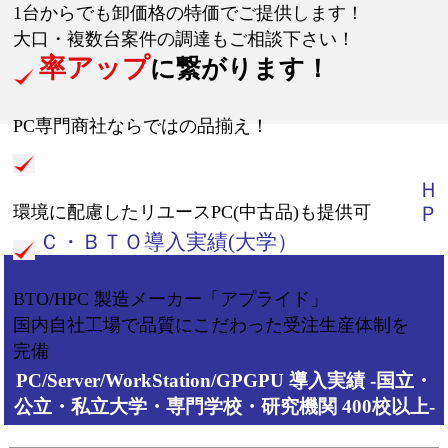
1台からでも卸価格の特価でご提供します！
大口・複数台案件の調達もご相談下さい！
率アップ
に繋がります！
PC専門商社ならではの品揃え！
Ｈ
Ｐ
環境に配慮したリユースPC(中古品)も提供可
Ｃ・ＢＴＯ導入実績(大学）
BTO/HPC 製造メーカー「アプライド」
国内自社工場で品質にこだわった受注生産体制を
完備
PC/Server/WorkStation/GPGPU 導入実績 -国立・
公立・私立大学・専門学校・研究機関 400校以上-