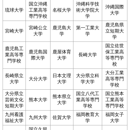
国立沖縄
沖縄科学技
沖縄国際
琉球大学
工業高等
名桜大学
術大学院大
大学
専門学校
学
鹿児島県
宮崎公立
鹿児島大
第一工業大
宮崎大学
立短期大
大学
学
学
学
国立佐世
鹿児島工
鹿児島国
鹿屋体育
保工業高
業高等専
長崎大学
際大学
大学
等専門学
門学校
校
大分工業
長崎県立
日本文理
大分県立科
大分大学
高等専門
大学
大学
学大学
学校
大分県立
国立八代工
国立熊本
熊本県立
芸術文化
熊本大学
業高等専門
工業高等
大学
短期大学
学校
専門学校
九州看護
福岡教育大
福岡女子
九州大学
佐賀大学
福祉大学
学
大学
国立久留