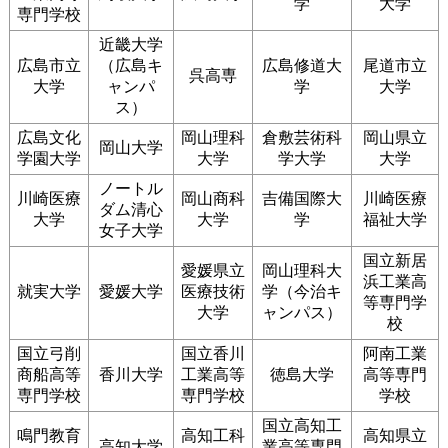
学
大学
専門学校
近畿大学
広島市立
（広島キ
広島修道大
尾道市立
呉高専
大学
ャンパ
学
大学
ス）
広島文化
岡山理科
倉敷芸術科
岡山県立
岡山大学
学園大学
大学
学大学
大学
ノートル
川崎医療
岡山商科
吉備国際大
川崎医療
ダム清心
大学
大学
学
福祉大学
女子大学
国立新居
愛媛県立
岡山理科大
浜工業高
就実大学
愛媛大学
医療技術
学（今治キ
等専門学
大学
ャンパス）
校
国立弓削
国立香川
阿南工業
商船高等
香川大学
工業高等
徳島大学
高等専門
専門学校
専門学校
学校
国立高知工
鳴門教育
高知工科
高知県立
高知大学
業高等専門