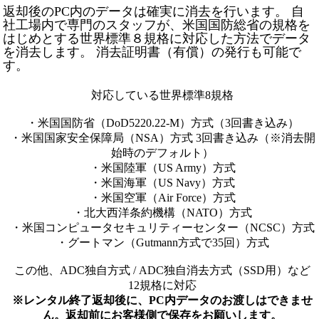
返却後のPC内のデータは確実に消去を行います。 自
社工場内で専門のスタッフが、米国国防総省の規格を
はじめとする世界標準８規格に対応した方法でデータ
を消去します。 消去証明書（有償）の発行も可能で
す。
対応している世界標準8規格
・米国国防省（DoD5220.22-M）方式（3回書き込み）
・米国国家安全保障局（NSA）方式 3回書き込み（※消去開
始時のデフォルト）
・米国陸軍（US Army）方式
・米国海軍（US Navy）方式
・米国空軍（Air Force）方式
・北大西洋条約機構（NATO）方式
・米国コンピュータセキュリティーセンター（NCSC）方式
・グートマン（Gutmann方式で35回）方式
この他、ADC独自方式 / ADC独自消去方式（SSD用）など
12規格に対応
※レンタル終了返却後に、PC内データのお渡しはできませ
ん。返却前にお客様側で保存をお願いします。