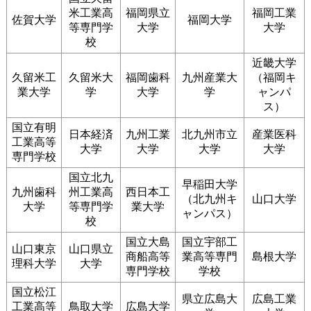
米工業高
福岡県立
福岡工業
佐賀大学
福岡大学
等専門学
大学
大学
校
近畿大学
久留米工
久留米大
福岡歯科
九州産業大
（福岡キ
業大学
学
大学
学
ャンパ
ス）
国立有明
日本経済
九州工業
北九州市立
産業医科
工業高等
大学
大学
大学
大学
専門学校
国立北九
早稲田大学
九州歯科
州工業高
西日本工
（北九州キ
山口大学
大学
等専門学
業大学
ャンパス）
校
国立大島
国立宇部工
山口東京
山口県立
商船高等
業高等専門
島根大学
理科大学
大学
専門学校
学校
国立松江
県立広島大
広島工業
工業高等
鳥取大学
広島大学