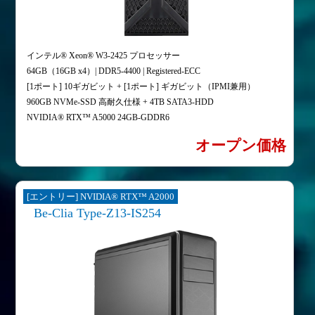
インテル® Xeon® W3-2425 プロセッサー
64GB（16GB x4）| DDR5-4400 | Registered-ECC
[1ポート] 10ギガビット + [1ポート] ギガビット（IPMI兼用）
960GB NVMe-SSD 高耐久仕様 + 4TB SATA3-HDD
NVIDIA® RTX™ A5000 24GB-GDDR6
オープン価格
[エントリー] NVIDIA® RTX™ A2000
Be-Clia Type-Z13-IS254