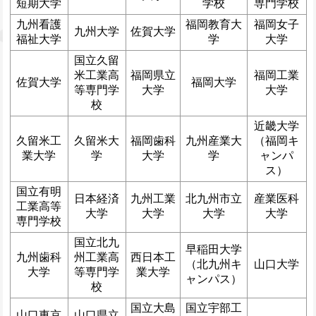
短期大学
学校
専門学校
九州看護
福岡教育大
福岡女子
九州大学
佐賀大学
福祉大学
学
大学
国立久留
米工業高
福岡県立
福岡工業
佐賀大学
福岡大学
等専門学
大学
大学
校
近畿大学
久留米工
久留米大
福岡歯科
九州産業大
（福岡キ
業大学
学
大学
学
ャンパ
ス）
国立有明
日本経済
九州工業
北九州市立
産業医科
工業高等
大学
大学
大学
大学
専門学校
国立北九
早稲田大学
九州歯科
州工業高
西日本工
（北九州キ
山口大学
大学
等専門学
業大学
ャンパス）
校
国立大島
国立宇部工
山口東京
山口県立