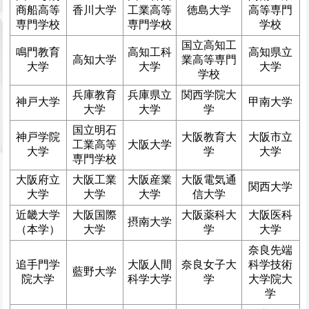
商船高等
香川大学
工業高等
徳島大学
高等専門
専門学校
専門学校
学校
国立高知工
鳴門教育
高知工科
高知県立
高知大学
業高等専門
大学
大学
大学
学校
兵庫教育
兵庫県立
関西学院大
神戸大学
甲南大学
大学
大学
学
国立明石
神戸学院
大阪教育大
大阪市立
工業高等
大阪大学
大学
学
大学
専門学校
大阪府立
大阪工業
大阪産業
大阪電気通
関西大学
大学
大学
大学
信大学
近畿大学
大阪国際
大阪薬科大
大阪医科
摂南大学
（本学）
大学
学
大学
奈良先端
追手門学
大阪人間
奈良女子大
科学技術
藍野大学
院大学
科学大学
学
大学院大
学