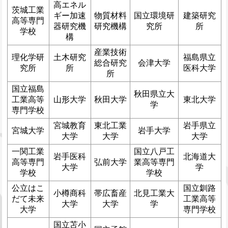
高エネル
茨城工業
ギー加速
物質材料
国立環境研
建築研究
高等専門
器研究機
研究機構
究所
所
学校
構
産業技術
理化学研
土木研究
福島県立
総合研究
会津大学
究所
所
医科大学
所
国立福島
秋田県立大
工業高等
山形大学
秋田大学
東北大学
学
専門学校
宮城教育
東北工業
岩手県立
宮城大学
岩手大学
大学
大学
大学
一関工業
国立八戸工
岩手医科
北海道大
高等専門
弘前大学
業高等専門
大学
学
学校
学校
公立はこ
国立釧路
小樽商科
帯広畜産
北見工業大
だて未来
工業高等
大学
大学
学
大学
専門学校
国立苫小