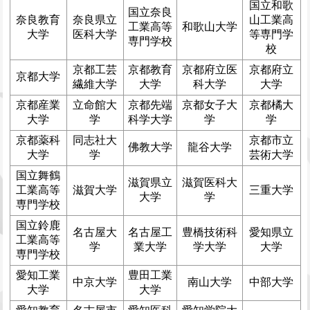
国立和歌
国立奈良
奈良教育
奈良県立
山工業高
工業高等
和歌山大学
大学
医科大学
等専門学
専門学校
校
京都工芸
京都教育
京都府立医
京都府立
京都大学
繊維大学
大学
科大学
大学
京都産業
立命館大
京都先端
京都女子大
京都橘大
大学
学
科学大学
学
学
京都薬科
同志社大
京都市立
佛教大学
龍谷大学
大学
学
芸術大学
国立舞鶴
滋賀県立
滋賀医科大
工業高等
滋賀大学
三重大学
大学
学
専門学校
国立鈴鹿
名古屋大
名古屋工
豊橋技術科
愛知県立
工業高等
学
業大学
学大学
大学
専門学校
愛知工業
豊田工業
中京大学
南山大学
中部大学
大学
大学