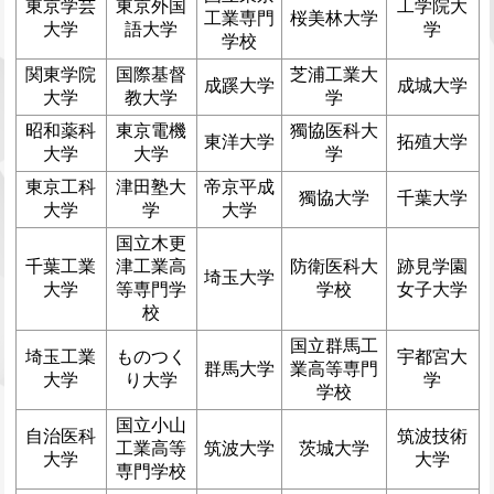
東京学芸
東京外国
工学院大
工業専門
桜美林大学
大学
語大学
学
学校
関東学院
国際基督
芝浦工業大
成蹊大学
成城大学
大学
教大学
学
昭和薬科
東京電機
獨協医科大
東洋大学
拓殖大学
大学
大学
学
東京工科
津田塾大
帝京平成
獨協大学
千葉大学
大学
学
大学
国立木更
千葉工業
津工業高
防衛医科大
跡見学園
埼玉大学
大学
等専門学
学校
女子大学
校
国立群馬工
埼玉工業
ものつく
宇都宮大
群馬大学
業高等専門
大学
り大学
学
学校
国立小山
自治医科
筑波技術
工業高等
筑波大学
茨城大学
大学
大学
専門学校