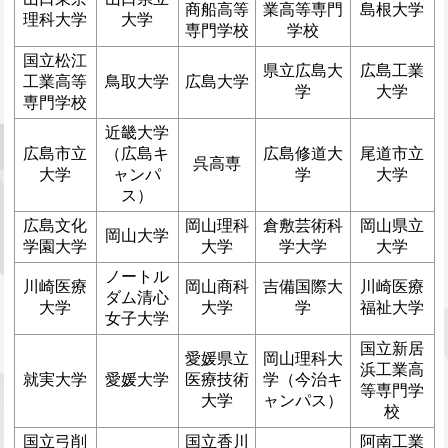
商船高等
業高等専門
島根大学
理科大学
大学
専門学校
学校
国立松江
県立広島大
広島工業
工業高等
鳥取大学
広島大学
学
大学
専門学校
近畿大学
広島市立
（広島キ
広島修道大
尾道市立
呉高専
大学
ャンパ
学
大学
ス）
広島文化
岡山理科
倉敷芸術科
岡山県立
岡山大学
学園大学
大学
学大学
大学
ノートル
川崎医療
岡山商科
吉備国際大
川崎医療
ダム清心
大学
大学
学
福祉大学
女子大学
国立新居
愛媛県立
岡山理科大
浜工業高
就実大学
愛媛大学
医療技術
学（今治キ
等専門学
大学
ャンパス）
校
国立弓削
国立香川
阿南工業