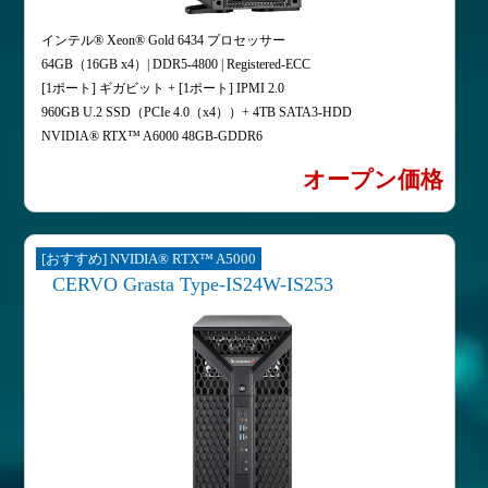
インテル® Xeon® Gold 6434 プロセッサー
64GB（16GB x4）| DDR5-4800 | Registered-ECC
[1ポート] ギガビット + [1ポート] IPMI 2.0
960GB U.2 SSD（PCIe 4.0（x4））+ 4TB SATA3-HDD
NVIDIA® RTX™ A6000 48GB-GDDR6
オープン価格
[おすすめ] NVIDIA® RTX™ A5000
CERVO Grasta Type-IS24W-IS253