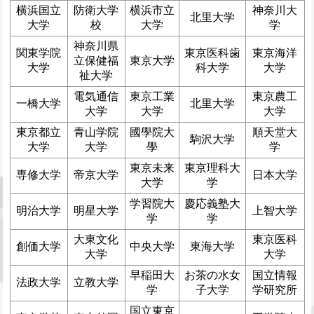
横浜国立
防衛大学
横浜市立
神奈川大
北里大学
大学
校
大学
学
神奈川県
関東学院
東京医科歯
東京海洋
立保健福
東京大学
大学
科大学
大学
祉大学
電気通信
東京工業
東京農工
一橋大学
北里大学
大学
大学
大学
東京都立
青山学院
國學院大
順天堂大
駒沢大学
大学
大学
學
学
東京未来
東京理科大
専修大学
帝京大学
日本大学
大学
学
学習院大
慶応義塾大
明治大学
明星大学
上智大学
学
学
大東文化
東京医科
創価大学
中央大学
東海大学
大学
大学
早稲田大
お茶の水女
国立情報
法政大学
立教大学
学
子大学
学研究所
国立東京