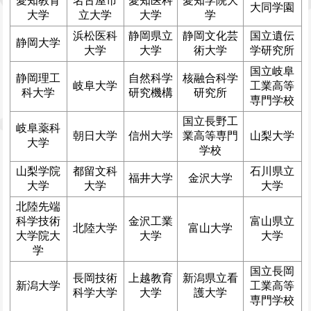
愛知教育
名古屋市
愛知医科
愛知学院大
大同学園
大学
立大学
大学
学
浜松医科
静岡県立
静岡文化芸
国立遺伝
静岡大学
大学
大学
術大学
学研究所
国立岐阜
静岡理工
自然科学
核融合科学
岐阜大学
工業高等
科大学
研究機構
研究所
専門学校
国立長野工
岐阜薬科
朝日大学
信州大学
業高等専門
山梨大学
大学
学校
山梨学院
都留文科
石川県立
福井大学
金沢大学
大学
大学
大学
北陸先端
科学技術
金沢工業
富山県立
北陸大学
富山大学
大学院大
大学
大学
学
国立長岡
長岡技術
上越教育
新潟県立看
新潟大学
工業高等
科学大学
大学
護大学
専門学校