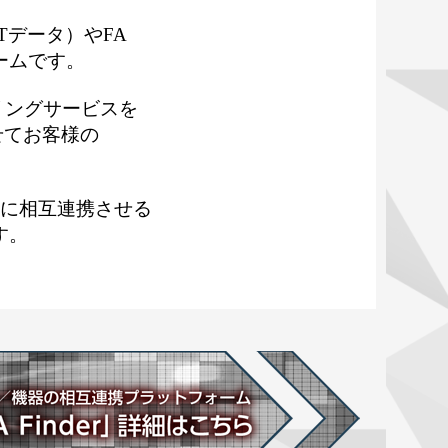
oTデータ）やFA
ームです。
アリングサービスを
せてお客様の
らに相互連携させる
す。