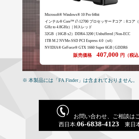
Microsoft® Windows® 10 Pro 64bit
インテル® Core™ i7-12700 プロセッサー Pコア：8コア（2
GHz to 4.8GHz）| 16スレッド
32GB（16GB x2）DDR4-3200 | Unbuffered | Non-ECC
1TB M.2 NVMe-SSD PCI Express 4.0（x4）
NVIDIA® GeForce® GTX 1660 Super 6GB | GDDR6
407,000
販売価格
円（税込
※ 本製品には「FA Finder」は含まれておりません
お問い合わせ、ご相談は
06-6838-4123
西日本:
東日本