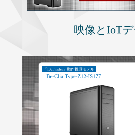
映像とIo
「FA Finder」動作推奨モデル
Be-Clia Type-Z12-IS177