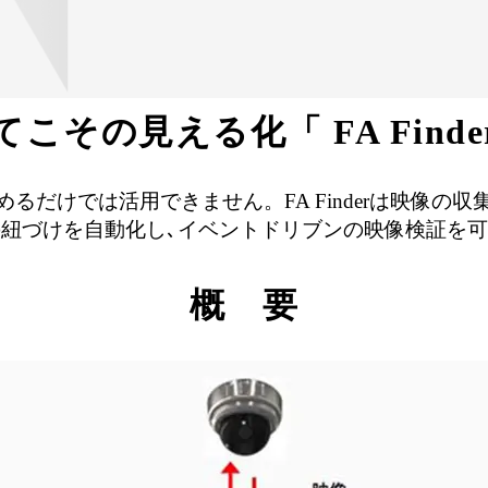
こその見える化「 FA Find
るだけでは活用できません。FA Finderは映像の
紐づけを自動化し､イベントドリブンの映像検証を
概 要