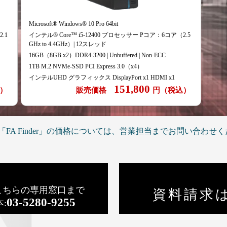
Microsoft® Windows® 10 Pro 64bit
.1
インテル® Core™ i5-12400 プロセッサー Pコア：6コア（2.5
GHz to 4.4GHz）| 12スレッド
16GB（8GB x2）DDR4-3200 | Unbuffered | Non-ECC
1TB M.2 NVMe-SSD PCI Express 3.0（x4）
インテルUHD グラフィックス DisplayPort x1 HDMI x1
151,800
）
販売価格
円（税込）
。「FA Finder」の価格については、営業担当までお問い合わせ
こちらの専用窓口まで
資料請求
03-5280-9255
: