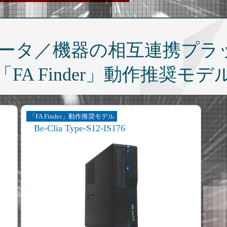
Tデータ／機器の相互連携プラ
「FA Finder」動作推奨モデ
「FA Finder」動作推奨モデル
Be-Clia Type-S12-IS176