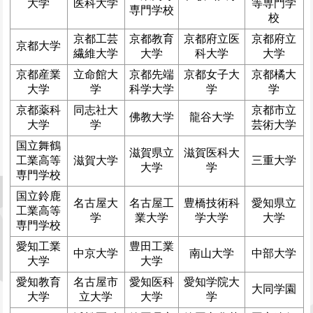
大学
医科大学
等専門学
専門学校
校
京都工芸
京都教育
京都府立医
京都府立
京都大学
繊維大学
大学
科大学
大学
京都産業
立命館大
京都先端
京都女子大
京都橘大
大学
学
科学大学
学
学
京都薬科
同志社大
京都市立
佛教大学
龍谷大学
大学
学
芸術大学
国立舞鶴
滋賀県立
滋賀医科大
工業高等
滋賀大学
三重大学
大学
学
専門学校
国立鈴鹿
名古屋大
名古屋工
豊橋技術科
愛知県立
工業高等
学
業大学
学大学
大学
専門学校
愛知工業
豊田工業
中京大学
南山大学
中部大学
大学
大学
愛知教育
名古屋市
愛知医科
愛知学院大
大同学園
大学
立大学
大学
学