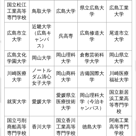
国立松江
県立広島大
広島工業
工業高等
鳥取大学
広島大学
学
大学
専門学校
近畿大学
広島市立
（広島キ
広島修道大
尾道市立
呉高専
大学
ャンパ
学
大学
ス）
広島文化
岡山理科
倉敷芸術科
岡山県立
岡山大学
学園大学
大学
学大学
大学
ノートル
川崎医療
岡山商科
吉備国際大
川崎医療
ダム清心
大学
大学
学
福祉大学
女子大学
国立新居
愛媛県立
岡山理科大
浜工業高
就実大学
愛媛大学
医療技術
学（今治キ
等専門学
大学
ャンパス）
校
国立弓削
国立香川
阿南工業
商船高等
香川大学
工業高等
徳島大学
高等専門
専門学校
専門学校
学校