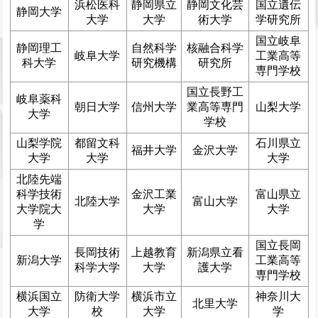
浜松医科
静岡県立
静岡文化芸
国立遺伝
静岡大学
大学
大学
術大学
学研究所
国立岐阜
静岡理工
自然科学
核融合科学
岐阜大学
工業高等
科大学
研究機構
研究所
専門学校
国立長野工
岐阜薬科
朝日大学
信州大学
業高等専門
山梨大学
大学
学校
山梨学院
都留文科
石川県立
福井大学
金沢大学
大学
大学
大学
北陸先端
科学技術
金沢工業
富山県立
北陸大学
富山大学
大学院大
大学
大学
学
国立長岡
長岡技術
上越教育
新潟県立看
新潟大学
工業高等
科学大学
大学
護大学
専門学校
横浜国立
防衛大学
横浜市立
神奈川大
北里大学
大学
校
大学
学