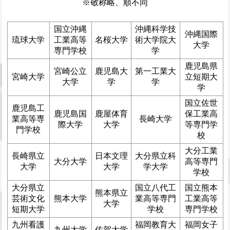
※敬称略、順不同
国立沖縄
沖縄科学技
沖縄国際
琉球大学
工業高等
名桜大学
術大学院大
大学
専門学校
学
鹿児島県
宮崎公立
鹿児島大
第一工業大
宮崎大学
立短期大
大学
学
学
学
国立佐世
鹿児島工
鹿児島国
鹿屋体育
保工業高
業高等専
長崎大学
際大学
大学
等専門学
門学校
校
大分工業
長崎県立
日本文理
大分県立科
大分大学
高等専門
大学
大学
学大学
学校
大分県立
国立八代工
国立熊本
熊本県立
芸術文化
熊本大学
業高等専門
工業高等
大学
短期大学
学校
専門学校
九州看護
福岡教育大
福岡女子
九州大学
佐賀大学