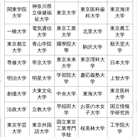
神奈川県
関東学院
東京医科歯
東京海洋
立保健福
東京大学
大学
科大学
大学
祉大学
電気通信
東京工業
東京農工
一橋大学
北里大学
大学
大学
大学
東京都立
青山学院
國學院大
順天堂大
駒沢大学
大学
大学
學
学
東京未来
東京理科大
専修大学
帝京大学
日本大学
大学
学
学習院大
慶応義塾大
明治大学
明星大学
上智大学
学
学
大東文化
東京医科
創価大学
中央大学
東海大学
大学
大学
早稲田大
お茶の水女
国立情報
法政大学
立教大学
学
子大学
学研究所
国立東京
東京学芸
東京外国
工学院大
工業専門
桜美林大学
大学
語大学
学
学校