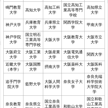
国立高知工
鳴門教育
高知工科
高知県立
高知大学
業高等専門
大学
大学
大学
学校
兵庫教育
兵庫県立
関西学院大
神戸大学
甲南大学
大学
大学
学
国立明石
神戸学院
大阪教育大
大阪市立
工業高等
大阪大学
大学
学
大学
専門学校
大阪府立
大阪工業
大阪産業
大阪電気通
関西大学
大学
大学
大学
信大学
近畿大学
大阪国際
大阪薬科大
大阪医科
摂南大学
（本学）
大学
学
大学
奈良先端
追手門学
大阪人間
奈良女子大
科学技術
藍野大学
院大学
科学大学
学
大学院大
学
国立和歌
国立奈良
奈良教育
奈良県立
山工業高
工業高等
和歌山大学