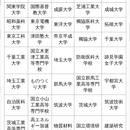
関東学院
国際基督
芝浦工業大
成蹊大学
成城大学
大学
教大学
学
昭和薬科
東京電機
獨協医科大
東洋大学
拓殖大学
大学
大学
学
東京工科
津田塾大
帝京平成
獨協大学
千葉大学
大学
学
大学
国立木更
千葉工業
津工業高
防衛医科大
跡見学園
埼玉大学
大学
等専門学
学校
女子大学
校
国立群馬工
埼玉工業
ものつく
宇都宮大
群馬大学
業高等専門
大学
り大学
学
学校
国立小山
自治医科
筑波技術
工業高等
筑波大学
茨城大学
大学
大学
専門学校
高エネル
茨城工業
ギー加速
物質材料
国立環境研
建築研究
高等専門