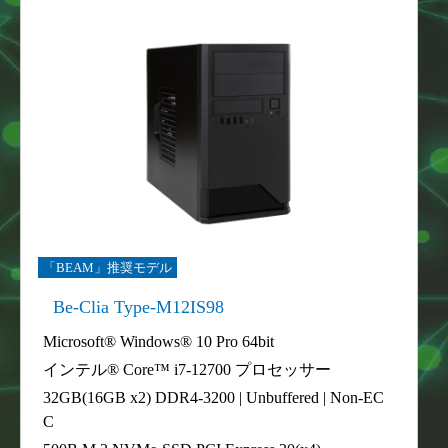
「BEAM」推奨モデル
Be-Clia Type-M12IS98
Microsoft® Windows® 10 Pro 64bit
インテル® Core™ i7-12700 プロセッサー
32GB(16GB x2) DDR4-3200 | Unbuffered | Non-EC
C