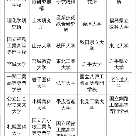
器研究機
研究機構
究所
所
学校
構
産業技術
理化学研
土木研究
福島県立
総合研究
会津大学
究所
所
医科大学
所
国立福島
秋田県立大
工業高等
山形大学
秋田大学
東北大学
学
専門学校
宮城教育
東北工業
岩手県立
宮城大学
岩手大学
大学
大学
大学
一関工業
国立八戸工
岩手医科
北海道大
高等専門
弘前大学
業高等専門
大学
学
学校
学校
公立はこ
国立釧路
小樽商科
帯広畜産
北見工業大
だて未来
工業高等
大学
大学
学
大学
専門学校
国立苫小
国立函館
札幌医科
牧工業高
工業高等
大学
等専門学