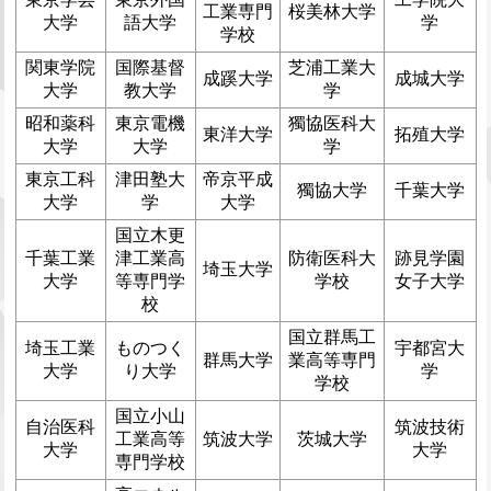
工業専門
桜美林大学
大学
語大学
学
学校
関東学院
国際基督
芝浦工業大
成蹊大学
成城大学
大学
教大学
学
昭和薬科
東京電機
獨協医科大
東洋大学
拓殖大学
大学
大学
学
東京工科
津田塾大
帝京平成
獨協大学
千葉大学
大学
学
大学
国立木更
千葉工業
津工業高
防衛医科大
跡見学園
埼玉大学
大学
等専門学
学校
女子大学
校
国立群馬工
埼玉工業
ものつく
宇都宮大
群馬大学
業高等専門
大学
り大学
学
学校
国立小山
自治医科
筑波技術
工業高等
筑波大学
茨城大学
大学
大学
専門学校