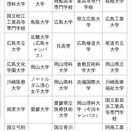
商船高等
業高等専門
島根大学
理科大学
大学
専門学校
学校
国立松江
県立広島大
広島工業
工業高等
鳥取大学
広島大学
学
大学
専門学校
近畿大学
広島市立
（広島キ
広島修道大
尾道市立
呉高専
大学
ャンパ
学
大学
ス）
広島文化
岡山理科
倉敷芸術科
岡山県立
岡山大学
学園大学
大学
学大学
大学
ノートル
川崎医療
岡山商科
吉備国際大
川崎医療
ダム清心
大学
大学
学
福祉大学
女子大学
国立新居
愛媛県立
岡山理科大
浜工業高
就実大学
愛媛大学
医療技術
学（今治キ
等専門学
大学
ャンパス）
校
国立弓削
国立香川
阿南工業