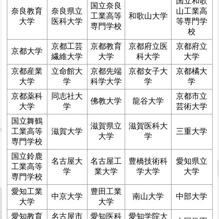
国立和歌
国立奈良
奈良教育
奈良県立
山工業高
工業高等
和歌山大学
大学
医科大学
等専門学
専門学校
校
京都工芸
京都教育
京都府立医
京都府立
京都大学
繊維大学
大学
科大学
大学
京都産業
立命館大
京都先端
京都女子大
京都橘大
大学
学
科学大学
学
学
京都薬科
同志社大
京都市立
佛教大学
龍谷大学
大学
学
芸術大学
国立舞鶴
滋賀県立
滋賀医科大
工業高等
滋賀大学
三重大学
大学
学
専門学校
国立鈴鹿
名古屋大
名古屋工
豊橋技術科
愛知県立
工業高等
学
業大学
学大学
大学
専門学校
愛知工業
豊田工業
中京大学
南山大学
中部大学
大学
大学
愛知教育
名古屋市
愛知医科
愛知学院大