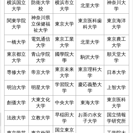
横浜国立
防衛大学
横浜市立
神奈川大
北里大学
大学
校
大学
学
神奈川県
関東学院
東京医科歯
東京海洋
立保健福
東京大学
大学
科大学
大学
祉大学
電気通信
東京工業
東京農工
一橋大学
北里大学
大学
大学
大学
東京都立
青山学院
國學院大
順天堂大
駒沢大学
大学
大学
學
学
東京未来
東京理科大
専修大学
帝京大学
日本大学
大学
学
学習院大
慶応義塾大
明治大学
明星大学
上智大学
学
学
大東文化
東京医科
創価大学
中央大学
東海大学
大学
大学
早稲田大
お茶の水女
国立情報
法政大学
立教大学
学
子大学
学研究所
国立東京
東京学芸
東京外国
工学院大