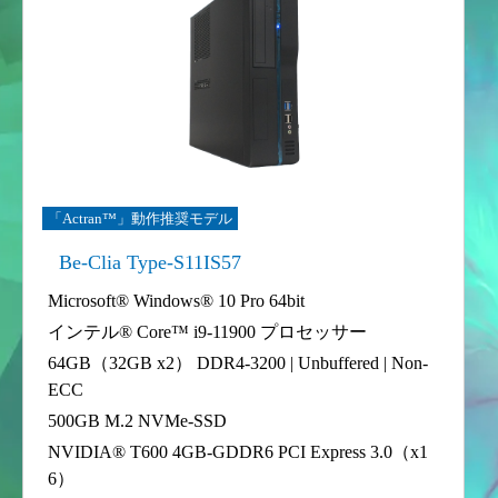
「Actran™」動作推奨モデル
Be-Clia Type-S11IS57
Microsoft® Windows® 10 Pro 64bit
インテル® Core™ i9-11900 プロセッサー
64GB（32GB x2） DDR4-3200 | Unbuffered | Non-
ECC
500GB M.2 NVMe-SSD
NVIDIA® T600 4GB-GDDR6 PCI Express 3.0（x1
6）