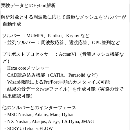
実験データとのHybrid解析
解析対象とする周波数に応じて最適なメッシュをソルバーが
自動作成
ソルバー ：MUMPS、Pardiso、Krylov など
・並列ソルバー ：周波数応答、過渡応答、GPU並列など
プリポストプロセッサー ：ActranVI （音響メッシュ機能な
ど）
・Hexa coreメッシャー
・CAD読み込み機能（CATIA、Parasolid など）
・Wizard機能によるPre/Post手順のカスタマイズ可能
・結果の音データ(wavファイル）を作成可能（実際の音で
結果確認可能）
他のソルバーとのインターフェース
・MSC Nastran, Adams, Marc, Dytran
・NX Nastran, Abaqus, Ansys, LS-Dyna, JMAG
・SCRYU/Tetra, scFLOW