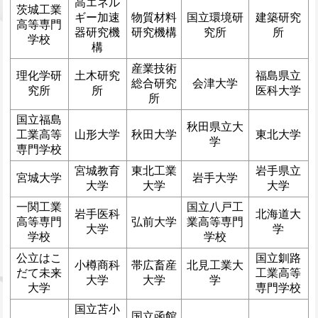
高エネル
茨城工業
ギー加速
物質材料
国立環境研
建築研究
高等専門
器研究機
研究機構
究所
所
学校
構
産業技術
理化学研
土木研究
福島県立
総合研究
会津大学
究所
所
医科大学
所
国立福島
秋田県立大
工業高等
山形大学
秋田大学
東北大学
学
専門学校
宮城教育
東北工業
岩手県立
宮城大学
岩手大学
大学
大学
大学
一関工業
国立八戸工
岩手医科
北海道大
高等専門
弘前大学
業高等専門
大学
学
学校
学校
公立はこ
国立釧路
小樽商科
帯広畜産
北見工業大
だて未来
工業高等
大学
大学
学
大学
専門学校
国立苫小
国立函館