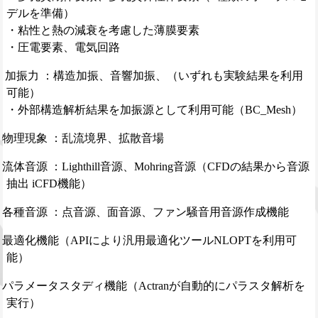
デルを準備）
・粘性と熱の減衰を考慮した薄膜要素
・圧電要素、電気回路
加振力 ：構造加振、音響加振、（いずれも実験結果を利用
可能）
・外部構造解析結果を加振源として利用可能（BC_Mesh）
物理現象 ：乱流境界、拡散音場
流体音源 ：Lighthill音源、Mohring音源（CFDの結果から音源
抽出 iCFD機能）
各種音源 ：点音源、面音源、ファン騒音用音源作成機能
最適化機能（APIにより汎用最適化ツールNLOPTを利用可
能）
パラメータスタディ機能（Actranが自動的にパラスタ解析を
実行）