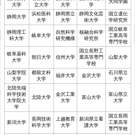
大同学園
大学
立大学
大学
学
浜松医科
静岡県立
静岡文化芸
国立遺伝
静岡大学
大学
大学
術大学
学研究所
国立岐阜
静岡理工
自然科学
核融合科学
岐阜大学
工業高等
科大学
研究機構
研究所
専門学校
国立長野工
岐阜薬科
朝日大学
信州大学
業高等専門
山梨大学
大学
学校
山梨学院
都留文科
石川県立
福井大学
金沢大学
大学
大学
大学
北陸先端
科学技術
金沢工業
富山県立
北陸大学
富山大学
大学院大
大学
大学
学
国立長岡
長岡技術
上越教育
新潟県立看
新潟大学
工業高等
科学大学
大学
護大学
専門学校