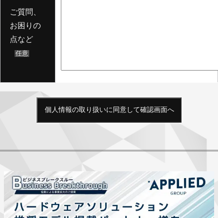
ご質問、
お困りの
点など
任意