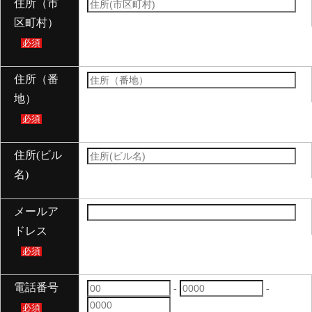
住所（市
区町村）
必須
住所（番
地）
必須
住所(ビル
名)
メールア
ドレス
必須
電話番号
-
-
必須