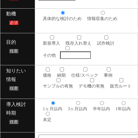
動機
具体的な検討のため
情報収集のため
必須
目的
新規導入
既存入れ替え
試作検討
任意
その他
知りたい
価格
納期
仕様/スペック
事例
情報
サンプルの有無
デモ機の有無
販売ルート
任意
導入検討
1ヶ月以内
3ヶ月以内
半年以内
1年以内
時期
未定
任意