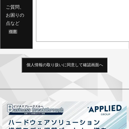
ご質問、
お困りの
点など
任意