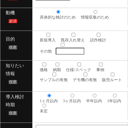
動機
具体的な検討のため
情報収集のため
必須
目的
新規導入
既存入れ替え
試作検討
任意
その他
知りたい
価格
納期
仕様/スペック
事例
情報
サンプルの有無
デモ機の有無
販売ルート
任意
導入検討
1ヶ月以内
3ヶ月以内
半年以内
1年以内
時期
未定
任意