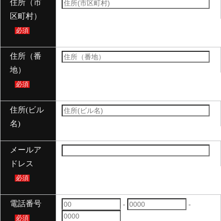
住所（市
区町村）
必須
住所（番
地）
必須
住所(ビル
名)
メールア
ドレス
必須
電話番号
-
-
必須