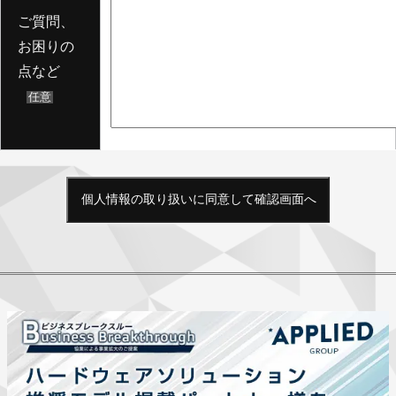
ご質問、
お困りの
点など
任意