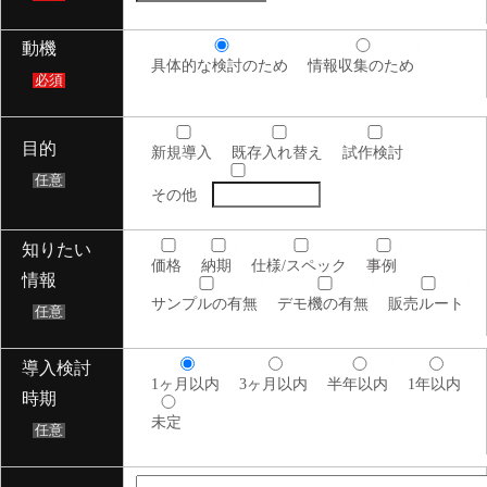
動機
具体的な検討のため
情報収集のため
必須
目的
新規導入
既存入れ替え
試作検討
任意
その他
知りたい
価格
納期
仕様/スペック
事例
情報
サンプルの有無
デモ機の有無
販売ルート
任意
導入検討
1ヶ月以内
3ヶ月以内
半年以内
1年以内
時期
未定
任意