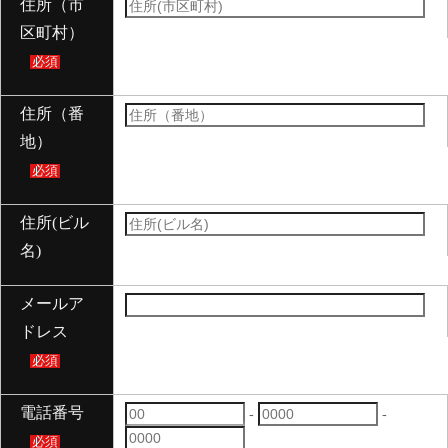
住所（市
区町村）
必須
住所（番
地）
必須
住所(ビル
名)
メールア
ドレス
必須
電話番号
-
-
必須