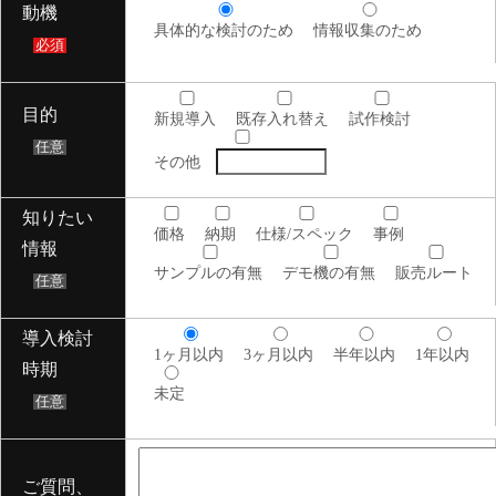
動機
具体的な検討のため
情報収集のため
必須
目的
新規導入
既存入れ替え
試作検討
任意
その他
知りたい
価格
納期
仕様/スペック
事例
情報
サンプルの有無
デモ機の有無
販売ルート
任意
導入検討
1ヶ月以内
3ヶ月以内
半年以内
1年以内
時期
未定
任意
ご質問、