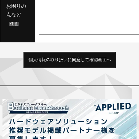
お困りの
点など
任意