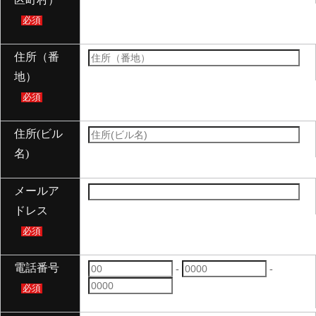
必須
住所（番
地）
必須
住所(ビル
名)
メールア
ドレス
必須
電話番号
-
-
必須