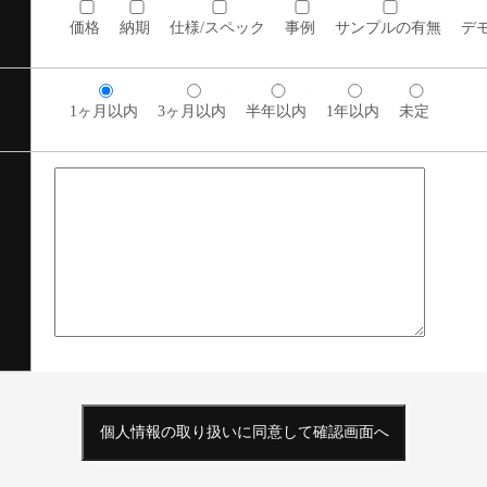
価格
納期
仕様/スペック
事例
サンプルの有無
デ
1ヶ月以内
3ヶ月以内
半年以内
1年以内
未定