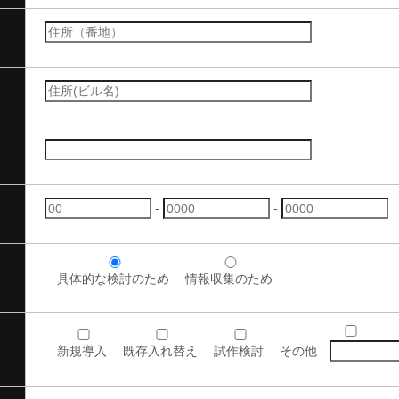
-
-
具体的な検討のため
情報収集のため
新規導入
既存入れ替え
試作検討
その他