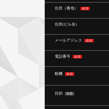
住所（番地）
必須
住所(ビル名)
メールアドレス
必須
電話番号
必須
動機
必須
目的
任意