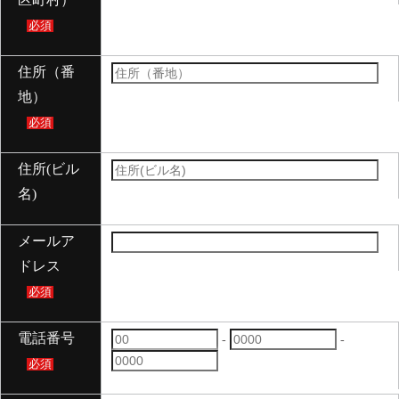
必須
住所（番
地）
必須
住所(ビル
名)
メールア
ドレス
必須
電話番号
-
-
必須