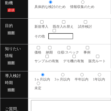
動機
具体的な検討のため
情報収集のため
必須
目的
新規導入
既存入れ替え
試作検討
任意
その他
知りたい
価格
納期
仕様/スペック
事例
情報
サンプルの有無
デモ機の有無
販売ルート
任意
導入検討
1ヶ月以内
3ヶ月以内
半年以内
1年以内
時期
未定
任意
ご質問、