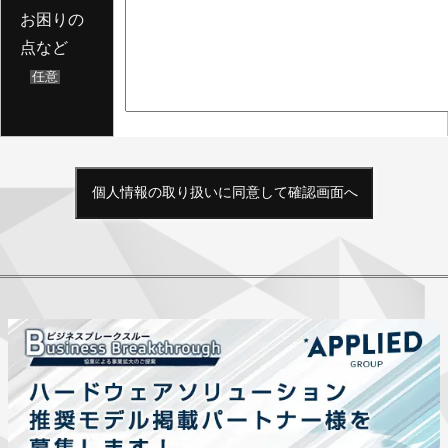
お困りの
点など
任意