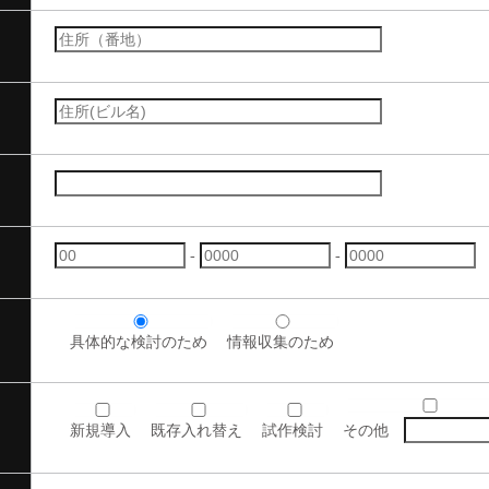
-
-
具体的な検討のため
情報収集のため
新規導入
既存入れ替え
試作検討
その他