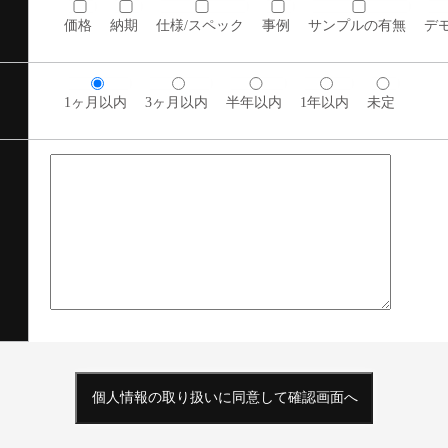
価格
納期
仕様/スペック
事例
サンプルの有無
デ
1ヶ月以内
3ヶ月以内
半年以内
1年以内
未定