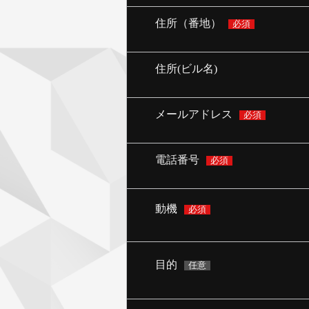
住所（番地）
必須
住所(ビル名)
メールアドレス
必須
電話番号
必須
動機
必須
目的
任意