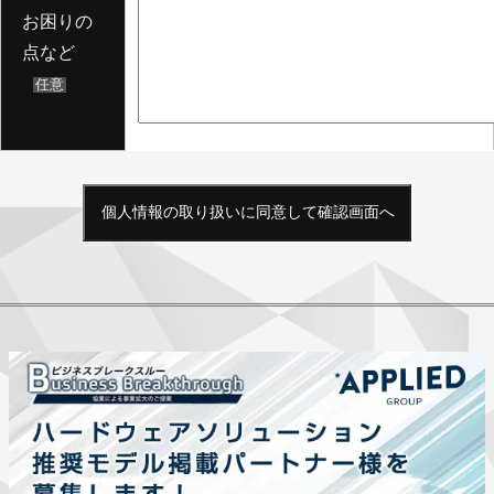
お困りの
点など
任意