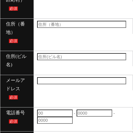
必須
住所（番
地）
必須
住所(ビル
名)
メールア
ドレス
必須
電話番号
-
-
必須