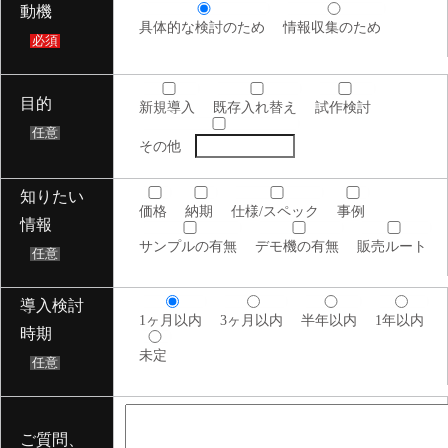
動機
具体的な検討のため
情報収集のため
必須
目的
新規導入
既存入れ替え
試作検討
任意
その他
知りたい
価格
納期
仕様/スペック
事例
情報
サンプルの有無
デモ機の有無
販売ルート
任意
導入検討
1ヶ月以内
3ヶ月以内
半年以内
1年以内
時期
未定
任意
ご質問、