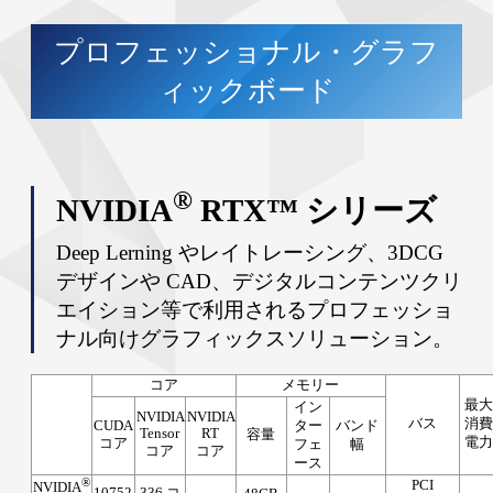
プロフェッショナル・グラフ
ィックボード
®
NVIDIA
RTX™ シリーズ
Deep Lerning やレイトレーシング、3DCG
デザインや CAD、デジタルコンテンツクリ
エイション等で利用されるプロフェッショ
ナル向けグラフィックスソリューション。
コア
メモリー
最
イン
NVIDIA
NVIDIA
バス
消
CUDA
ター
バンド
Tensor
RT
容量
電
コア
フェ
幅
コア
コア
ース
®
PCI
NVIDIA
10752
336 コ