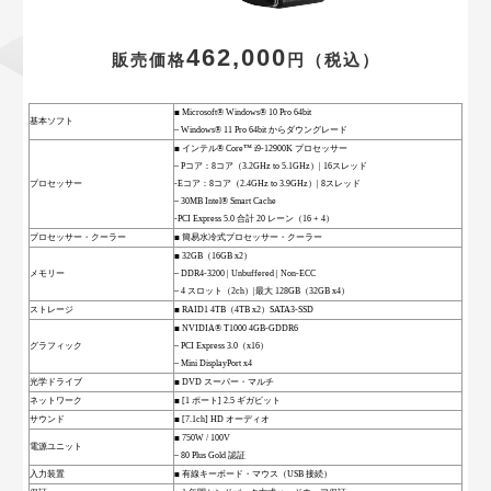
462,000
販売価格
円
（税込）
■ Microsoft® Windows® 10 Pro 64bit
基本ソフト
– Windows® 11 Pro 64bit からダウングレード
■ インテル® Core™ i9-12900K プロセッサー
– Pコア：8コア（3.2GHz to 5.1GHz）| 16スレッド
プロセッサー
-Eコア：8コア（2.4GHz to 3.9GHz）| 8スレッド
– 30MB Intel® Smart Cache
-PCI Express 5.0 合計 20 レーン（16 + 4）
プロセッサー・クーラー
■ 簡易水冷式プロセッサー・クーラー
■ 32GB（16GB x2）
メモリー
– DDR4-3200 | Unbuffered | Non-ECC
– 4 スロット（2ch）|最大 128GB（32GB x4）
ストレージ
■ RAID1 4TB（4TB x2）SATA3-SSD
■ NVIDIA® T1000 4GB-GDDR6
グラフィック
– PCI Express 3.0（x16）
– Mini DisplayPort x4
光学ドライブ
■ DVD スーパー・マルチ
ネットワーク
■ [1 ポート] 2.5 ギガビット
サウンド
■ [7.1ch] HD オーディオ
■ 750W / 100V
電源ユニット
– 80 Plus Gold 認証
入力装置
■ 有線キーボード・マウス（USB 接続）