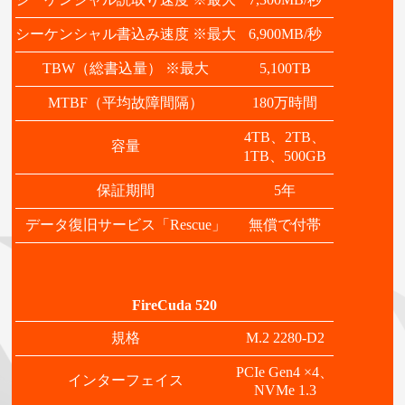
シーケンシャル書込み速度 ※最大
6,900MB/秒
TBW（総書込量） ※最大
5,100TB
MTBF（平均故障間隔）
180万時間
4TB、2TB、
容量
1TB、500GB
保証期間
5年
データ復旧サービス「Rescue」
無償で付帯
FireCuda 520
規格
M.2 2280-D2
PCIe Gen4 ×4、
インターフェイス
NVMe 1.3