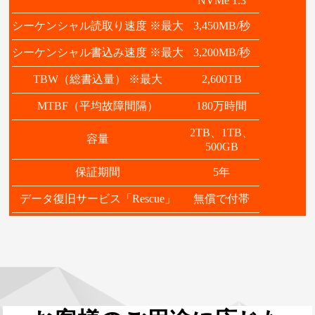
NVMe 1.3
シーケンシャル読取り速度 ※最大
3,450MB/秒
シーケンシャル書込み速度 ※最大
3,200MB/秒
TBW（総書込量） ※最大
2,600TB
MTBF（平均故障間隔）
180万時間
2TB、1TB、
容量
500GB
保証期間
5年
データ復旧サービス「Rescue」
無償で付帯