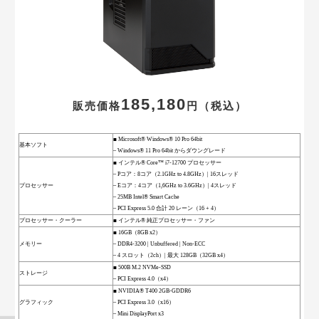
185,180
販売価格
円
（税込）
■ Microsoft® Windows® 10 Pro 64bit
基本ソフト
– Windows® 11 Pro 64bit からダウングレード
■ インテル® Core™ i7-12700 プロセッサー
– Pコア：8コア（2.1GHz to 4.8GHz）| 16スレッド
プロセッサー
– Eコア：4コア（1,6GHz to 3.6GHz）| 4スレッド
– 25MB Intel® Smart Cache
– PCI Express 5.0 合計 20 レーン（16 + 4）
プロセッサー・クーラー
■ インテル® 純正プロセッサー・ファン
■ 16GB（8GB x2）
メモリー
– DDR4-3200 | Unbuffered | Non-ECC
– 4 スロット（2ch）| 最大 128GB（32GB x4）
■ 500B M.2 NVMe-SSD
ストレージ
– PCI Express 4.0（x4）
■ NVIDIA® T400 2GB-GDDR6
グラフィック
– PCI Express 3.0（x16）
– Mini DisplayPort x3