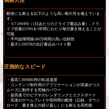
高耐久性
酷使にも耐える以下のような高い耐久性を備えていま
す。
・ 0.7 DWPD（1日あたりのドライブ書込み量）- ドラ
イブ容量の70%を5年間にわたり毎日書き換えることが
可能
・平均故障間隔180万時間の高い信頼性
・最大5,100TBの合計書込みバイト数
圧倒的なスピード
・最高7,300MB/秒の転送速度
・コンテンツ制作用のアプリケーションが高速かつス
ムーズに動作する究極のパワー
・超高速でのビデオのレンダリングとエクスポート
・高速のゲームプレイや長時間の酷使（記録、ダウン
ロード、書き換えの繰り返し）にも耐える高性能