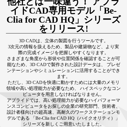
他社とは一味違う！ アプラ
イドCAD専用モデル
「Be-
Clia for CAD HQ」シリーズ
をリリース!
3D CADは、立体の製図を行うツールです。
3次元の情報を扱えるため、製品や建築物など、より実
際の完成イメージを把握しやすくなります。
さまざまな角度から形状や位置関係を確認することが可
能なため、3D CADで製作された設計データは、
プレゼ
ンテーションやシミュレーションに活用することができ
ます。
ただし、3D CADを快適に動かすためには大量のメモリ
領域や高い処理能力が必要なため、
ハイスペックなコン
ピュータを用意しなければなりません。
アプライドでは、高い処理能力が必要なハイパフォーマ
ンスコンピュータをお探しの企業の研究部門、技術者、
設計者様向けの超高速、高耐久のワークステーションモ
デルである
「Be-Clia for CAD HQ（ハイクオリティ）」
シリーズを新しくご用意いたしました。