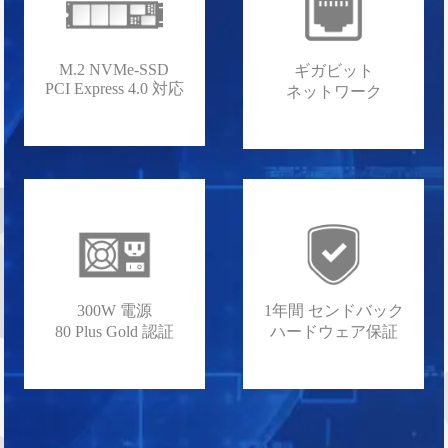
M.2 NVMe-SSD
ギガビット
PCI Express 4.0 対応
ネットワーク
300W 電源
1年間 センドバック
80 Plus Gold 認証
ハードウェア保証