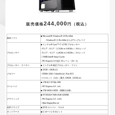
244,000
販売価格
円
（税込）
■ Microsoft® Windows® 10 Pro 64bit
基本ソフト
- Windows® 11 Pro 64bit からダウングレード
■ インテル® Core™ i7-12700 プロセッサー
– Pコア：8コア（2.1GHz to 4.8GHz）| 16スレッド
プロセッサー
– Eコア：4コア（1,6GHz to 3.6GHz）| 4スレッド
– 25MB Intel® Smart Cache
– PCI Express 5.0 合計 20 レーン（16 + 4）
プロセッサー・クーラー
■ インテル® 純正プロセッサー・ファン
■ 32GB（16GB x2）
メモリー
– DDR4-3200 | Unbuffered | Non-ECC
– 4 スロット（2ch）| 最大 128GB（32GB x4）
■ 1TB M.2 NVMe-SSD
ストレージ
– PCI Express 4.0（x4）
■ 2TB SATA3-HDD（高耐久仕様）
■ NVIDIA® T600 4GB-GDDR6
グラフィック
– PCI Express 3.0（x16）
– Mini DisplayPort x4
光学ドライブ
■ DVD スーパー・マルチ
ネットワーク
■ [1 ポート] ギガビット