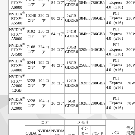
48GB
Express
84 コア
384bit
786GB/s
300
RTX™
コア
GDDR6
ア
4.0（x16）
A6000
®
PCI
NVIDIA
10240
320 コ
24GB
Express
80 コア
384bit
786GB/s
230
RTX™
コア
GDDR6
ア
4.0（x16）
A5500
®
PCI
NVIDIA
8192
256 コ
24GB
Express
64 コア
384bit
786GB/s
230
RTX™
コア
GDDR6
ア
4.0（x16）
A5000
®
PCI
NVIDIA
7168
224 コ
20GB
Express
56 コア
320bit
640GB/s
200
RTX™
コア
GDDR6
ア
4.0（x16）
A4500
®
PCI
NVIDIA
6244
192 コ
16GB
Express
48 コア
256bit
448GB/s
140
RTX™
コア
GDDR6
ア
4.0（x16）
A4000
®
NVIDIA
PCI
3228
104 コ
12GB
RTX™
Express
26 コア
192bit
288GB/s
70
コア
GDDR6
ア
A2000
4.0（x16）
12GB
®
PCI
NVIDIA
3228
104 コ
6GB
Express
26 コア
192bit
288GB/s
70
RTX™
コア
GDDR6
ア
4.0（x16）
A2000
コア
メモリー
最大
イン
NVIDIA
NVIDIA
バス
消費
CUDA
ター
バンド