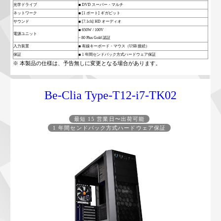
光学ドライブ
■ DVD スーパー・マルチ
ネットワーク
■ [1 ポート] ギガビット
サウンド
■ [7.1ch] HD オーディオ
■ 650W / 100V
電源ユニット
– 80 Plus Gold 認証
入力装置
■ 有線キーボード・マウス（USB 接続）
保証
■ 1 年間センドバック方式ハードウェア保証
※ 本製品の仕様は、予告無しに変更となる場合があります。
Be-Clia Type-T12-i7-TK02
最短 15 営業日〜出荷可能
1 年間センドバック方式ハードウェア保証