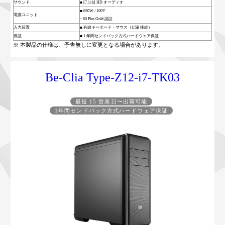
サウンド
■ [7.1ch] HD オーディオ
■ 650W / 100V
電源ユニット
– 80 Plus Gold 認証
入力装置
■ 有線キーボード・マウス（USB 接続）
保証
■ 1 年間センドバック方式ハードウェア保証
※ 本製品の仕様は、予告無しに変更となる場合があります。
Be-Clia Type-Z12-i7-TK03
最短 15 営業日〜出荷可能
1年間センドバック方式ハードウェア保証