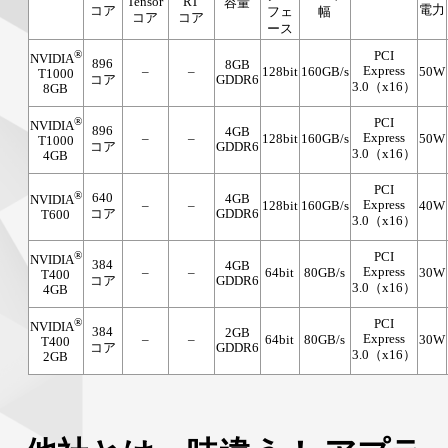
Tensor
RT
容量
電力
コア
フェ
幅
コア
コア
ース
®
PCI
NVIDIA
896
8GB
Express
–
–
128bit
160GB/s
50W
T1000
コア
GDDR6
3.0（x16）
8GB
®
PCI
NVIDIA
896
4GB
Express
–
–
128bit
160GB/s
50W
T1000
コア
GDDR6
3.0（x16）
4GB
PCI
®
640
4GB
NVIDIA
Express
–
–
128bit
160GB/s
40W
コア
GDDR6
T600
3.0（x16）
®
PCI
NVIDIA
384
4GB
Express
–
–
64bit
80GB/s
30W
T400
コア
GDDR6
3.0（x16）
4GB
®
PCI
NVIDIA
384
2GB
Express
–
–
64bit
80GB/s
30W
T400
コア
GDDR6
3.0（x16）
2GB