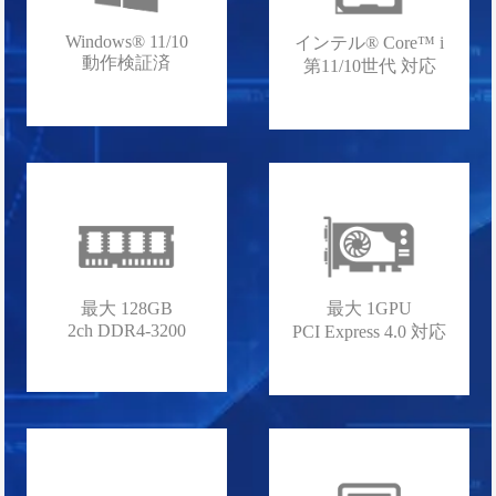
Windows® 11/10
インテル® Core™ i
動作検証済
第11/10世代 対応
最大 128GB
最大 1GPU
2ch DDR4-3200
PCI Express 4.0 対応