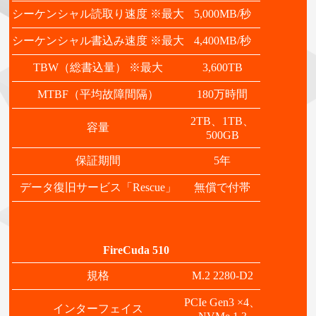
シーケンシャル読取り速度 ※最大
5,000MB/秒
シーケンシャル書込み速度 ※最大
4,400MB/秒
TBW（総書込量） ※最大
3,600TB
MTBF（平均故障間隔）
180万時間
2TB、1TB、
容量
500GB
保証期間
5年
データ復旧サービス「Rescue」
無償で付帯
FireCuda 510
規格
M.2 2280-D2
PCIe Gen3 ×4、
インターフェイス